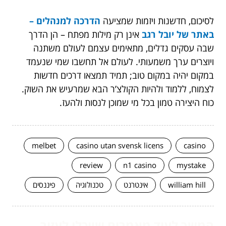
לסיכום, חדשנות ויזמות שמציעה
הדרכה למנהלים –
באתר של יובל רגב
אינן רק מילות מפתח – הן הדרך
שבה עסקים גדלים, מתאימים עצמם לעולם משתנה
ויוצרים ערך משמעותי. לעולם אל תחשבו שמי שנעמד
במקום יהיה במקום טוב; תמיד תמצאו דרכים חדשות
לצמוח, ללמוד ולהיות הקולצ’ר הבא שמרעיש את השוק.
כוח היצירה טמון בכל מי שמוכן לנסות ולהעז.
melbet
casino utan svensk licens
casino
review
n1 casino
mystake
william hill
אינטרנט
טכנולוגיה
פיננסים
המשך לעוד מאמרים שיוכלו לעזור...