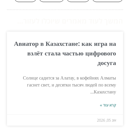
המשך לעוד מאמרים שיוכלו לעזור...
Авиатор в Казахстане: как игра на
взлёт стала частью цифрового
досуга
Солнце садится за Алатау, в кофейнях Алматы
гаснет свет, и десятки тысяч людей по всему
Казахстану...
קרא עוד »
אוג 05, 2026