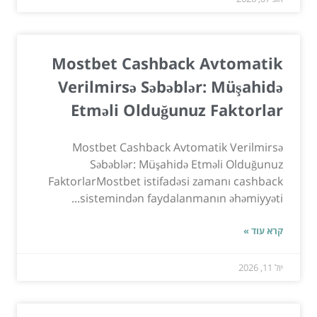
Mostbet Cashback Avtomatik
Verilmirsə Səbəblər: Müşahidə
Etməli Olduğunuz Faktorlar
Mostbet Cashback Avtomatik Verilmirsə
Səbəblər: Müşahidə Etməli Olduğunuz
FaktorlarMostbet istifadəsi zamanı cashback
sistemindən faydalanmanın əhəmiyyəti...
קרא עוד »
יול 11, 2026