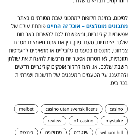
והמרקמים הבריאים שלהן.
לסיכום, בחינת חלופות למתכוני שבת מסורתיים באתר
מתכונים מומלצים – אוכל זה החיים
פותחת עולם של
אפשרויות קולינריות, ומאפשרת לכם להשרות בארוחות
שלכם יצירתיות, טעם וגיוון. בין אם אתם מאמצים מטבח
צמחוני, מתנסים בטעמים גלובליים או מתאימים להעדפות
תזונתיות, לא חסרות אפשרויות מרגשות להעלות את שולחן
השבת שלכם. אז, העז לחקור אופקים קולינריים חדשים
ולהתענג על הטעמים המענגים של חדשנות ויצירתיות
בכל ביס.
melbet
casino utan svensk licens
casino
review
n1 casino
mystake
william hill
אינטרנט
טכנולוגיה
פיננסים