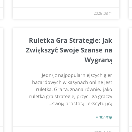
יול 08, 2026
Ruletka Gra Strategie: Jak
Zwiększyć Swoje Szanse na
Wygraną
Jedną z najpopularniejszych gier
hazardowych w kasynach online jest
ruletka. Gra ta, znana również jako
ruletka gra strategie, przyciąga graczy
swoją prostotą i ekscytującą...
קרא עוד »