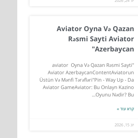
יול 24, 2026
Aviator Oyna Və Qazan
Rəsmi Sayti Aviator
Azerbaycan"
"aviator ️ Oyna Və Qazan Rəsmi Sayti
Aviator AzerbaycanContentAviatorun
Üstün Və Mənfi Tərəfləri"Pin - Way Up - Da
Aviator GameAviator: Bu Onlayn Kazino
Oyunu Nədir? Bu...
קרא עוד »
יונ 15, 2026