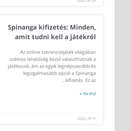
אוג 04, 2026
Spinanga kifizetés: Minden,
amit tudni kell a játékról
Az online szerencsejáték világában
számos lehetőség közül választhatnak a
játékosok, ám az egyik legnépszerűbb és
legizgalmasabb opció a Spinanga
kifizetés. Ez az...
קרא עוד »
יול 29, 2026