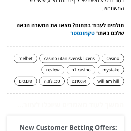
בטוחה ללא חשש שידלוף ממנה מידע אישי של
המשתמש.
חולמים לעבוד בתחום? מצאו את המשרה הבאה
שלכם באתר
טקמונסטר
melbet
casino utan svensk licens
casino
review
n1 casino
mystake
william hill
אינטרנט
טכנולוגיה
פיננסים
המשך לעוד מאמרים שיוכלו לעזור...
New Customer Betting Offers: