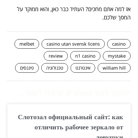
אז למה אתם מחכים? העתיד כבר כאן, והוא ממוקד על
המסך שלכם.
melbet
casino utan svensk licens
casino
review
n1 casino
mystake
william hill
אינטרנט
טכנולוגיה
פיננסים
המשך לעוד מאמרים שיוכלו לעזור...
Слотозал официальный сайт: как
отличить рабочее зеркало от
ловушки