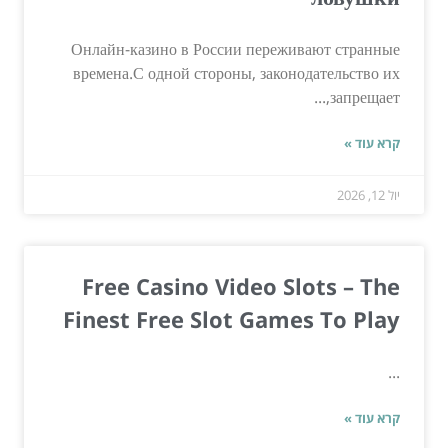
Онлайн-казино в России переживают странные
времена.С одной стороны, законодательство их
запрещает,...
קרא עוד »
יול 12, 2026
Free Casino Video Slots – The
Finest Free Slot Games To Play
...
קרא עוד »