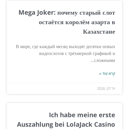
Mega Joker: почему старый слот
остаётся королём азарта в
Казахстане
В мире, где каждый месяц выходят десятки новых
видеослотов с трёхмерной графикой и
сложными...
קרא עוד »
יול 07, 2026
Ich habe meine erste
Auszahlung bei LolaJack Casino