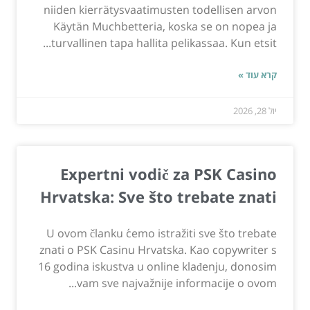
niiden kierrätysvaatimusten todellisen arvon
Käytän Muchbetteria, koska se on nopea ja
turvallinen tapa hallita pelikassaa. Kun etsit...
קרא עוד »
יול 28, 2026
Expertni vodič za PSK Casino
Hrvatska: Sve što trebate znati
U ovom članku ćemo istražiti sve što trebate
znati o PSK Casinu Hrvatska. Kao copywriter s
16 godina iskustva u online klađenju, donosim
vam sve najvažnije informacije o ovom...