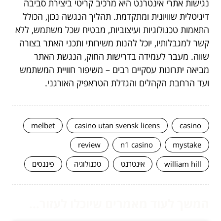
נגישות אתרי אינטרנט היא מרכיב קריטי ביצירת סביבה
דיגיטלית שוויונית ומתקדמת. תהליך הנגשה נכון, הכולל
התאמות טכנולוגיות ועיצוביות, מבטיח שכל משתמש, ללא
קשר למגבלותיו, יוכל להנות משירותי ותכני האתר בצורה
שווה. מעבר לעמידה בדרישות החוק, הנגשת האתר
מביאה יתרונות עסקיים רבים – משיפור חוויית המשתמש
ועד הרחבת הקהלים והגדלת הטראפיק האורגני.
melbet
casino utan svensk licens
casino
review
n1 casino
mystake
william hill
אינטרנט
טכנולוגיה
פיננסים
המשך לעוד מאמרים שיוכלו לעזור...