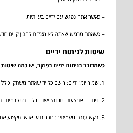
– כאשר אתה נפגש עם ידיים בעייתיות
– כשאתה מרגיש שאתה לא מצליח להבין קווים חדש
שיטות לניתוח ידיים
כשמדובר בניתוח ידיים בפוקר, יש כמה שיטו
1. שמור יומן ידיים: רושם כל יד שאתה משחק, כולל קונספציות, תגובות והחלטות. זה יסייע לך לזהות דפוסים.
2. ניתוח באמצעות תוכנה: ישנם כלים מתקדמים כמו HUD שמספקים נתונים וסטטיסטיקות על השחקנים בשולחן.
3. בקש עזרה מעמיתים: חברים או אנשי מקצוע אחרים עשויים לראות את העניינים מזווית שונה.