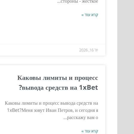
стороны - жёсткое...
קרא עוד »
יול 16, 2026
Каковы лимиты и процесс
вывода средств на 1xBet?
Каковы лимиты и процесс вывода средств на
1xBet?Меня зовут Иван Петров, и сегодня я
расскажу вам о...
קרא עוד »