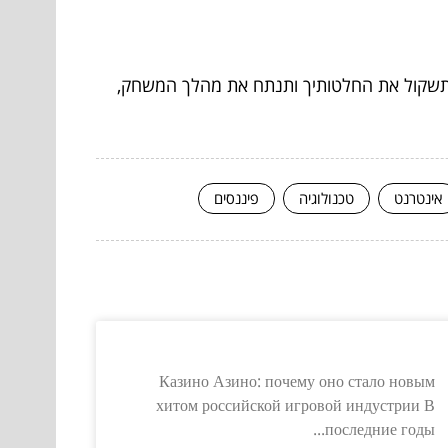
ל שתשקול את החלטותיך ותנתח את מהלך המשחק,
אינטרנט
טכנולוגיה
פיננסים
Казино Азино: почему оно стало новым
хитом российской игровой индустрии В
последние годы...