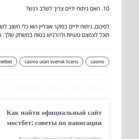
10. האם ניתוח ידיים צריך לשלב רגש?
לסיכום, ניתוח ידיים בפוקר אונליין הוא כלי חש
תוכל לצמצם טעויות ולהרגיש בטוח במשחק שלך. א
elbet
casino utan svensk licens
casino
המשך לעוד מאמרים שיוכלו לעז
Как найти официальный сайт
мостбет: советы по навигации
Как найти официальный сайт мостбет: