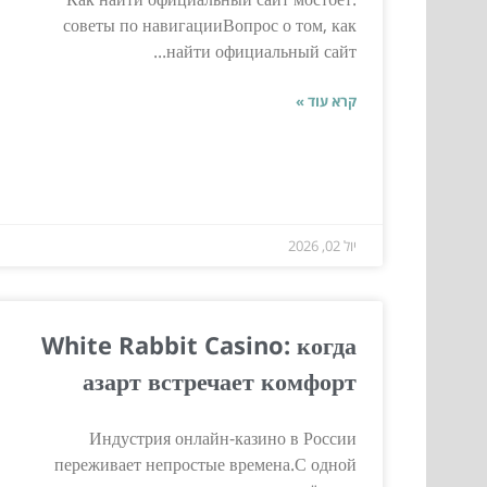
советы по навигацииВопрос о том, как
найти официальный сайт...
קרא עוד »
יול 02, 2026
White Rabbit Casino: когда
азарт встречает комфорт
Индустрия онлайн-казино в России
переживает непростые времена.С одной