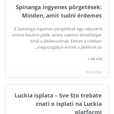
Spinanga ingyenes pörgetések:
Minden, amit tudni érdemes
A Spinanga ingyenes pörgetések egy népszerű
online kaszinó játék, amely számos lehetőséget
kínál a játékosoknak. Ebben a cikkben
megvizsgáljuk ennek a játéknak az...
קרא עוד »
אוג 04, 2026
Luckia isplata – Sve što trebate
znati o isplati na Luckia
platformi