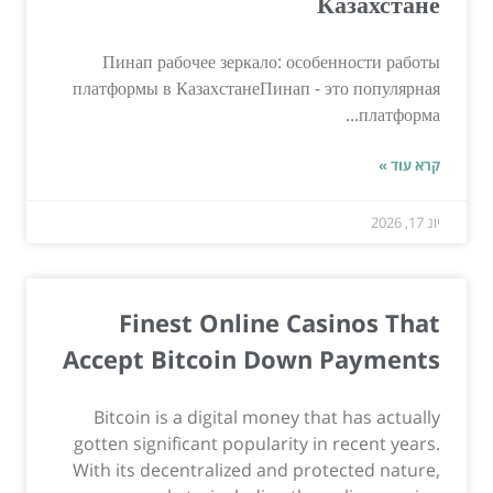
Казахстане
Пинап рабочее зеркало: особенности работы
платформы в КазахстанеПинап - это популярная
платформа...
קרא עוד »
יונ 17, 2026
Finest Online Casinos That
Accept Bitcoin Down Payments
Bitcoin is a digital money that has actually
gotten significant popularity in recent years.
With its decentralized and protected nature,