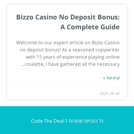
Bizzo Casino No Deposit Bonus:
A Complete Guide
Welcome to our expert article on Bizzo Casino
no deposit bonus! As a seasoned copywriter
with 15 years of experience playing online
roulette, I have gathered all the necessary...
קרא עוד »
אוג 08, 2026
כל הזכויות שמורות ל-Code The Deal