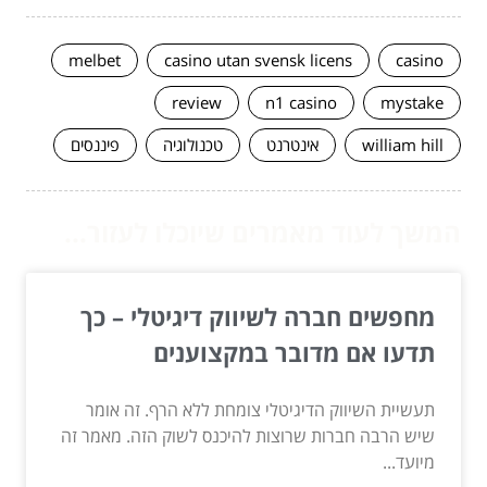
melbet
casino utan svensk licens
casino
review
n1 casino
mystake
william hill
אינטרנט
טכנולוגיה
פיננסים
המשך לעוד מאמרים שיוכלו לעזור...
מחפשים חברה לשיווק דיגיטלי – כך
תדעו אם מדובר במקצוענים
תעשיית השיווק הדיגיטלי צומחת ללא הרף. זה אומר
שיש הרבה חברות שרוצות להיכנס לשוק הזה. מאמר זה
מיועד...