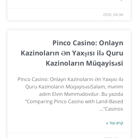
אוג 04, 2026
Pinco Casino: Onlayn
Kazinoların Ən Yaxşısı ilə Quru
Kazinoların Müqayisəsi
Pinco Casino: Onlayn Kazinoların Ən Yaxşısı ilə
Quru Kazinoların MüqayisəsiSalam, mənim
adım Elvin Məmmədovdur. Bu yazıda
"Comparing Pinco Casino with Land-Based
Casinos"...
קרא עוד »