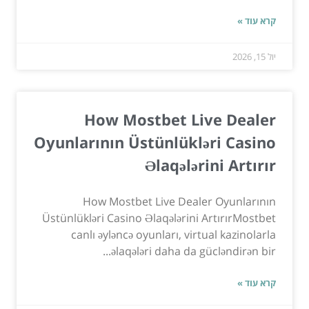
קרא עוד »
יול 15, 2026
How Mostbet Live Dealer
Oyunlarının Üstünlükləri Casino
Əlaqələrini Artırır
How Mostbet Live Dealer Oyunlarının
Üstünlükləri Casino Əlaqələrini ArtırırMostbet
canlı əyləncə oyunları, virtual kazinolarla
əlaqələri daha da gücləndirən bir...
קרא עוד »