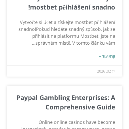
mostbet přihlášení snadno!
Vytvořte si účet a získejte mostbet přihlášení
snadno!Pokud hledáte snadný způsob, jak se
přihlásit na platformu Mostbet, jste na
správném místě. V tomto článku vám...
קרא עוד »
יול 02, 2026
Paypal Gambling Enterprises: A
Comprehensive Guide
Online online casinos have become
increasingly popular in recent years, bonos